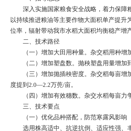
深入实施国家粮食安全战略，着力保障
以持续推进粮油等主要作物大面积单产提升
位率，辐射带动我市水稻大面积均衡稳产增
二、技术路径
（一）增加大田用种量。
杂交稻用种增
（二）增加塑盘数。
抛秧塑盘用量增加
（三）增加抛插秧密度。
杂交稻每亩增
度提到
2.0
—
2.2
万蔸
/
亩。
（四）增加有效穗数。
杂交水稻每亩力
三、技术要点
（一）优化品种搭配，防范寒露风影响
选用株高适中、抗逆抗倒、适应性强、