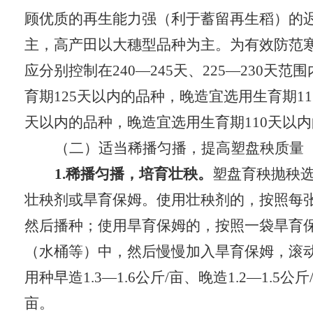
顾优质的再生能力强（利于蓄留再生稻）的
主，高产田以大穗型品种为主。为有效防范
应分别控制在
240
—
245
天、
225
—
230
天范围
育期
125
天以内的品种，晚造宜选用生育期
11
天以内的品种，晚造宜选用生育期
110
天以内
（二）适当稀播匀播，提高塑盘秧质量
1.稀播匀播，培育壮秧。
塑盘育秧抛秧
壮秧剂或旱育保姆。使用壮秧剂的，按照每
然后播种；使用旱育保姆的，按照一袋旱育
（水桶等）中，然后慢慢加入旱育保姆，滚
用种早造
1.3
—
1.6
公斤
/
亩、晚造
1.2
—
1.5
公斤
亩。