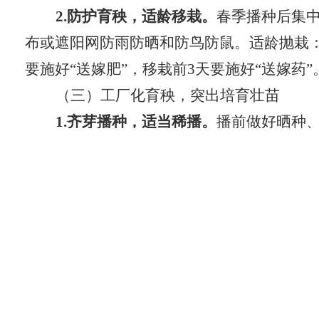
2.防护育秧，适龄移栽。
春季播种后集
布或遮阳网防雨防晒和防鸟防鼠。适龄抛栽
要施好“送嫁肥”，移栽前
3
天要施好“送嫁药”
（三）工厂化育秧，突出培育壮苗
1.齐芽播种，适当稀播。
播前做好晒种
使用量。机播播种量：杂交稻
75
—
100g/
盘，
2.精选秧田，培肥苗床。
精做秧床，床
秧床充分吸湿后迅速排干水，也可在播种前
目前生产中主要有专用育秧基质、旱地土（
业。对基质育秧，按照产品说明使用。对旱
营养土。肥力较差的育秧基质、自备营养土
节剂。对泥浆育秧，宜在播种前
1
—
2
天先培